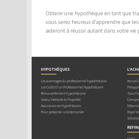
Obtenir une hypothèque en tant que trava
vous serez heureux d’apprendre que les 
aideront à réussir autant dans votre vie 
HYPOTHÈQUES
L’ACH
Les avantages du professionnel hypothécaire
Accueil
Les Coûts D’un Professionnel Hypothécaire
Préappr
Renouvellement hypothécaire
Taux Fix
Valeur Nette de la Propriété
Compren
Assurance vie Hypothécaire
Détermi
Pour présenter une demande
Payer V
Solutio
REFI
CHIP