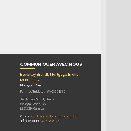
COMMUNIQUER AVEC NOUS
Beverley Brandl, Mortgage Broker
M08001562
Mortgage Broker
Permis d’initiateur #M08001562
940 Mosley Street, Unit 2
Wasaga Beach, ON
L9Z 2G9, Canada
Courriel:
bbrandl@dominionlending.ca
Téléphone:
236-818-8726