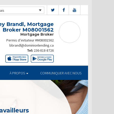
ais
ey Brandl, Mortgage
Broker M08001562
Mortgage Broker
Permis d’initiateur #M08001562
bbrandl@dominionlending.ca
Tel:
236-818-8726
À PROPOS
COMMUNIQUER AVEC NOUS
availleurs