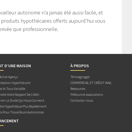
illeur autonome n’a jamais été aussi facile, et
produits hypothécaires offerts aujourd’hui vous
privée que professionnelle.
AT D’UNE MAISON
À PROPOS
 Achat Aperçu
Témoignages
obation Hypothécaire
COMMERCIAL ET CRÉDIT-BAIL
e Vs Taux Variable
Ressources
dre Votre Rapport De Crédit
Prêteurs et associations
ner La Durée Qui Vous Convient
Contactez-nous
otre Hypothèque Plus Rapidement
ns Pour Travailleurs Autonomes
NANCEMENT